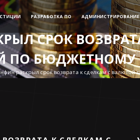
ЕСТИЦИИ
РАЗРАБОТКА ПО
АДМИНИСТРИРОВАНИЕ
РЫЛ СРОК ВОЗВРАТА
Й ПО БЮДЖЕТНОМУ 
нфин раскрыл срок возврата к сделкам с валютой
ВОЗВРАТА К СДЕЛКАМ С